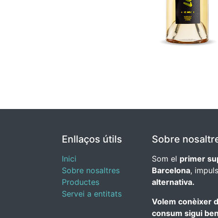
Enllaços útils
Sobre nosaltr
Inici
Som el
primer su
Sobre nosaltres
Barcelona
, impul
Productes
alternativa.
Servei a entitats
Volem conèixer d
consum sigui benef