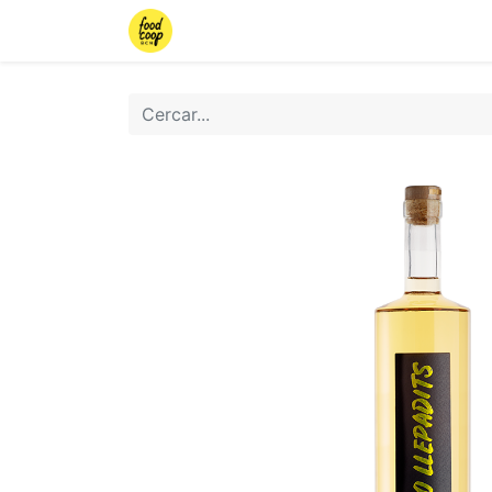
Inici
Botiga
Iniciar sessió
Torn