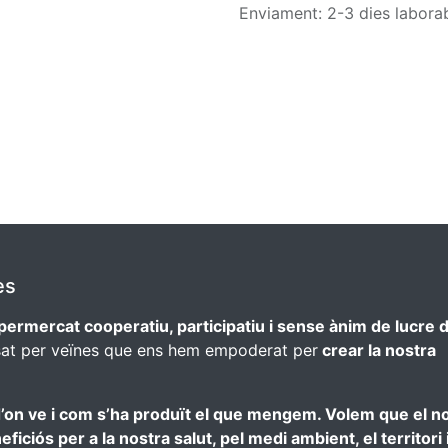
Enviament: 2-3 dies labora
es
permercat cooperatiu, participatiu i sense ànim de lucre 
sat per veïnes que ens hem empoderat per
crear la nostra
’on ve i com s’ha produït el que mengem. Volem que el n
iciós per a la nostra salut, pel medi ambient, el territori i