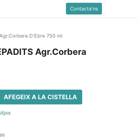
Contacta'ns
gr.Corbera D'Ebre 750 ml
EPADITS Agr.Corbera
AFEGEIX A LA CISTELLA
itjos
es