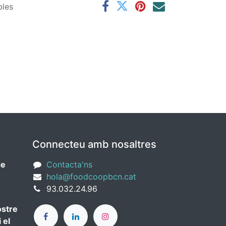
bles
Connecteu amb nosaltres
de
Contacta'ns
hola@foodcoopbcn.cat
93.032.24.96
ostre
 el