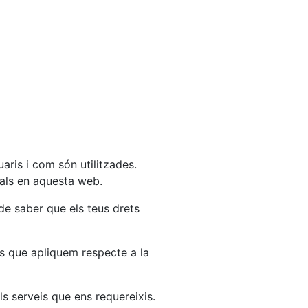
aris i com són utilitzades.
nals en aquesta web.
de saber que els teus drets
is que apliquem respecte a la
ls serveis que ens requereixis.