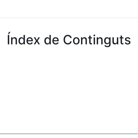
s mòbils
Torns fixes
Índex de Continguts