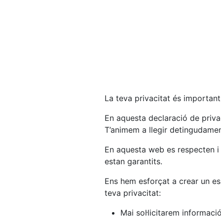
La teva privacitat és important
En aquesta declaració de privac
T’animem a llegir detingudamen
En aquesta web es respecten i 
estan garantits.
Ens hem esforçat a crear un esp
teva privacitat:
Mai sol·licitarem informaci