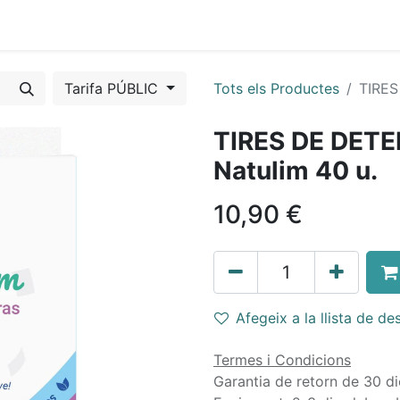
s mòbils
Torns fixes
Tarifa PÚBLIC
Tots els Productes
TIRES
TIRES DE DET
Natulim 40 u.
10,90
€
Afegeix a la llista de des
Termes i Condicions
Garantia de retorn de 30 di