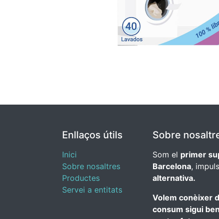
Enllaços útils
Sobre nosaltr
Inici
Som el
primer su
Sobre nosaltres
Barcelona
, impul
Productes
alternativa.
Servei a entitats
Volem conèixer d
consum sigui benef