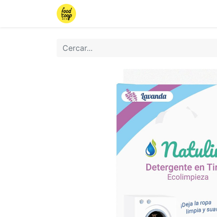
Inici
Botiga
Iniciar sessió
Torn