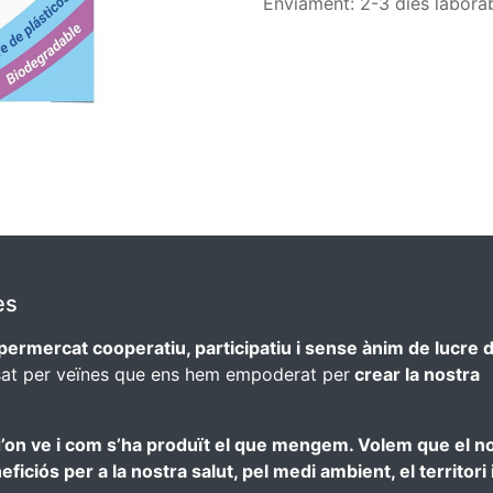
Enviament: 2-3 dies labora
es
permercat cooperatiu, participatiu i sense ànim de lucre 
sat per veïnes que ens hem empoderat per
crear la nostra
’on ve i com s’ha produït el que mengem. Volem que el n
iciós per a la nostra salut, pel medi ambient, el territori i