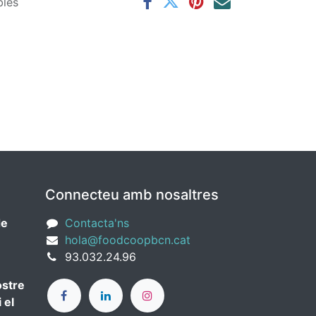
bles
Connecteu amb nosaltres
de
Contacta'ns
hola@foodcoopbcn.cat
93.032.24.96
ostre
 el