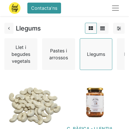
Contacta'ns
Llegums
Llet i
Pastes i
begudes
Llegums
Fa
arrossos
vegetals
C. BÀSICA - LLENTIA