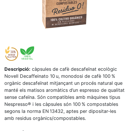
Descripció:
càpsules de cafè descafeïnat ecològic
Novell Decaffeinato 10 u, monodosi de cafè 100 %
orgànic descafeïnat mitjançant un procés natural que
manté els matisos aromàtics d’un espresso de qualitat
sense cafeïna. Són compatibles amb màquines tipus
Nespresso® i les càpsules són 100 % compostables
segons la norma EN 13432, aptes per dipositar‑les
amb residus orgànics/compostables.