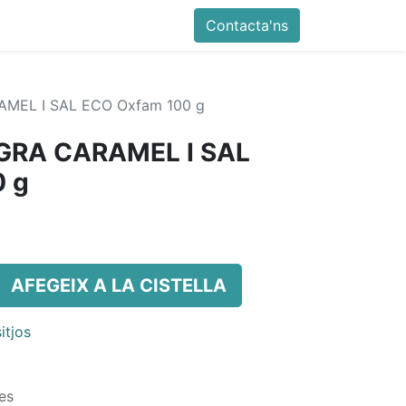
Contacta'ns
MEL I SAL ECO Oxfam 100 g
RA CARAMEL I SAL
 g
AFEGEIX A LA CISTELLA
itjos
es