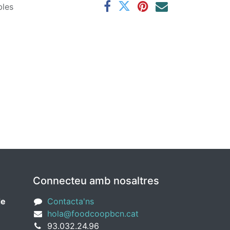
bles
Connecteu amb nosaltres
de
Contacta'ns
hola@foodcoopbcn.cat
93.032.24.96