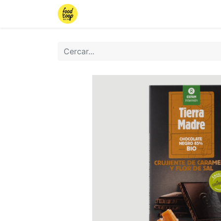
Inici
Botiga
Iniciar sessió
Torn