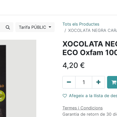
s mòbils
Torns fixes
Tots els Productes
Tarifa PÚBLIC
XOCOLATA NEGRA CARA
XOCOLATA NEG
ECO Oxfam 100
4,20
€
Afegeix a la llista de des
Termes i Condicions
Garantia de retorn de 30 di