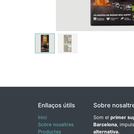
Enllaços útils
Sobre nosaltr
Inici
Som el
primer su
Sobre nosaltres
Barcelona
, impul
Productes
alternativa.