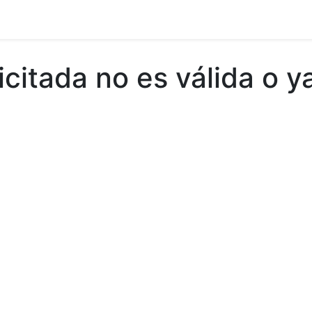
rnos móviles
Turnos fijos
icitada no es válida o y