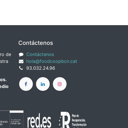
Contáctenos
ro de
Contáctenos
stra
hola@foodcoopbcn.cat
93.032.24.96
os.
edio